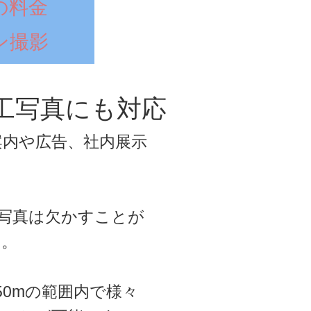
の料金
ン撮影
工写真にも対応
案内や広告、社内展示
写真は欠かすことが
す。
0mの範囲内で様々