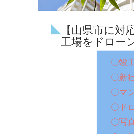
【山県市に対
工場をドロー
〇竣
〇新
〇マ
〇ド
〇写