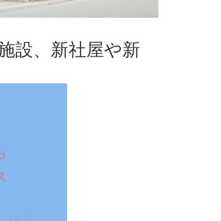
施設、新社屋や新
も
ス