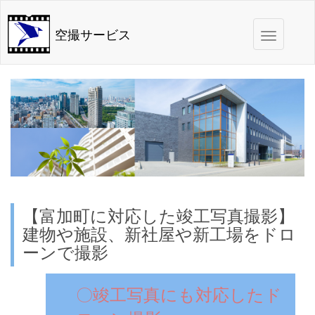
Toggle
空撮サービス
navigation
【富加町に対応した竣工写真撮影】
建物や施設、新社屋や新工場をドロ
ーンで撮影
〇竣工写真にも対応したド