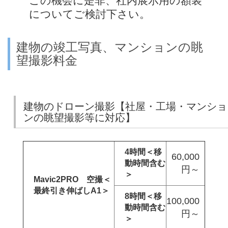
この機会に是非、社内展示用の額装
についてご検討下さい。
建物の竣工写真、マンションの眺
望撮影料金
建物のドローン撮影【社屋・工場・マンショ
ンの眺望撮影等に対応】
4時間＜移
60,000
動時間含む
円～
＞
Mavic2PRO 空撮＜
最終引き伸ばしA1＞
8時間＜移
100,000
動時間含む
円～
＞