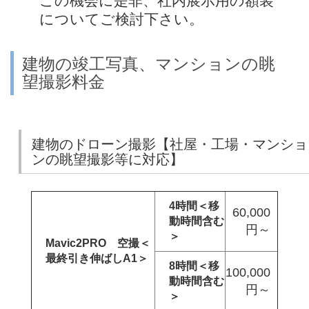
この機会に是非、社内展示用の額装
についてご検討下さい。
建物の竣工写真、マンションの眺
望撮影料金
建物のドローン撮影【社屋・工場・マンショ
ンの眺望撮影等に対応】
4時間＜移
60,000
動時間含む
円～
＞
Mavic2PRO 空撮＜
最終引き伸ばしA1＞
8時間＜移
100,000
動時間含む
円～
＞