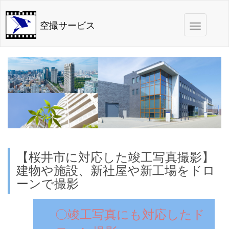
Toggle
空撮サービス
navigation
【桜井市に対応した竣工写真撮影】
建物や施設、新社屋や新工場をドロ
ーンで撮影
〇竣工写真にも対応したド