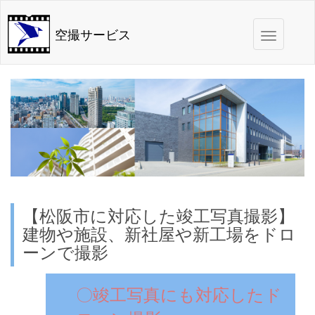
Toggle
空撮サービス
navigation
【松阪市に対応した竣工写真撮影】
建物や施設、新社屋や新工場をドロ
ーンで撮影
〇竣工写真にも対応したド