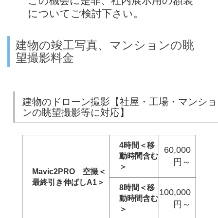
この機会に是非、社内展示用の額装
についてご検討下さい。
建物の竣工写真、マンションの眺
望撮影料金
建物のドローン撮影【社屋・工場・マンショ
ンの眺望撮影等に対応】
4時間＜移
60,000
動時間含む
円～
＞
Mavic2PRO 空撮＜
最終引き伸ばしA1＞
8時間＜移
100,000
動時間含む
円～
＞