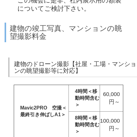
この機会に是非、社内展示用の額装
についてご検討下さい。
建物の竣工写真、マンションの眺
望撮影料金
建物のドローン撮影【社屋・工場・マンショ
ンの眺望撮影等に対応】
4時間＜移
60,000
動時間含む
円～
＞
Mavic2PRO 空撮＜
最終引き伸ばしA1＞
8時間＜移
100,000
動時間含む
円～
＞