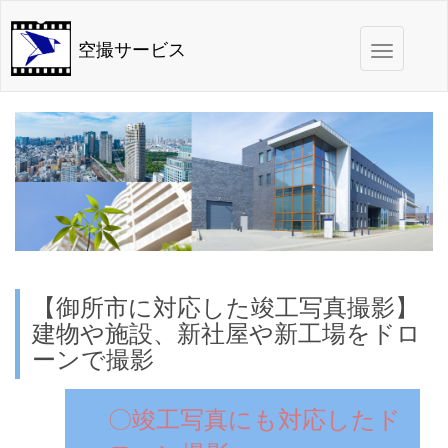
Toggle
空撮サービス
navigation
【御所市に対応した竣工写真撮影】
建物や施設、新社屋や新工場をドロ
ーンで撮影
〇竣工写真にも対応したド