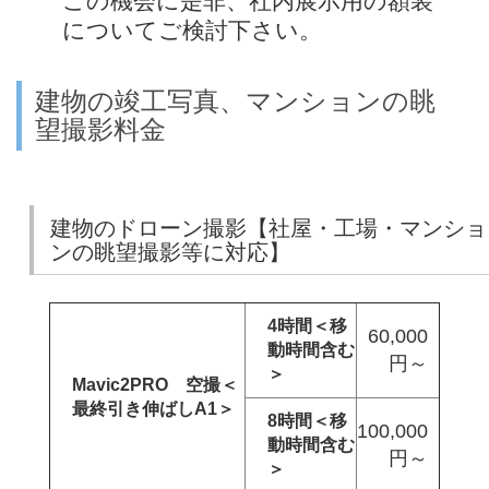
この機会に是非、社内展示用の額装
についてご検討下さい。
建物の竣工写真、マンションの眺
望撮影料金
建物のドローン撮影【社屋・工場・マンショ
ンの眺望撮影等に対応】
4時間＜移
60,000
動時間含む
円～
＞
Mavic2PRO 空撮＜
最終引き伸ばしA1＞
8時間＜移
100,000
動時間含む
円～
＞