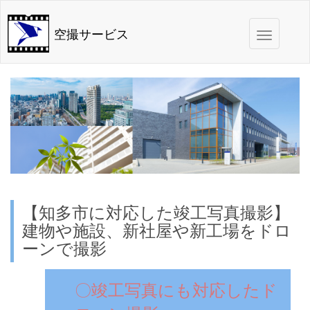
Toggle
空撮サービス
navigation
【知多市に対応した竣工写真撮影】
建物や施設、新社屋や新工場をドロ
ーンで撮影
〇竣工写真にも対応したド