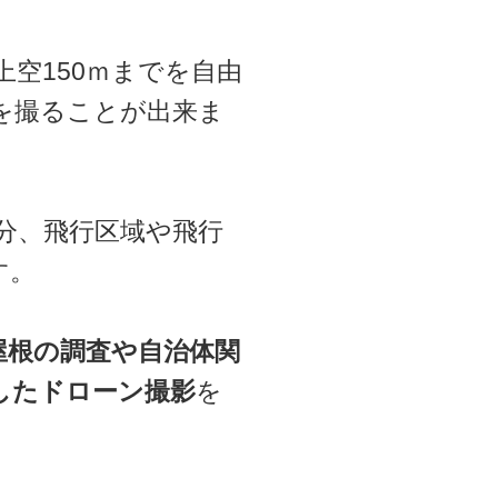
空150ｍまでを自由
を撮ることが出来ま
分、飛行区域や飛行
す。
屋根の調査や自治体関
したドローン撮影
を