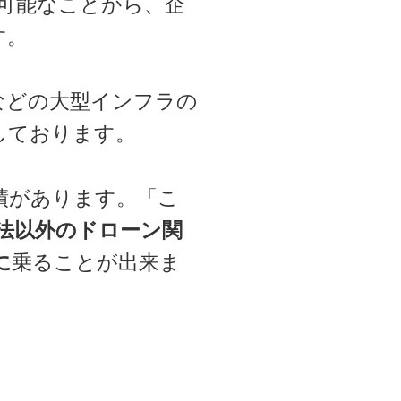
可能なことから、企
す。
などの大型インフラの
しております。
績があります。「こ
法以外のドローン関
に
乗ることが出来ま
。