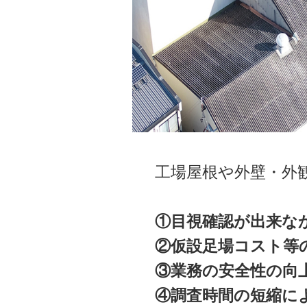
工場屋根や外壁・外
①目視確認が出来な
②仮設足場コスト等
③業務の安全性の向
④調査時間の短縮に