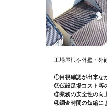
工場屋根や外壁・外
①目視確認が出来な
②仮設足場コスト等
③業務の安全性の向
④調査時間の短縮に