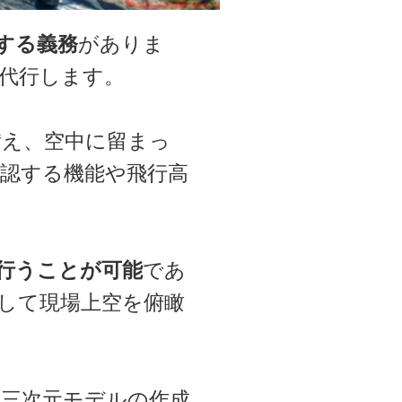
する義務
がありま
代行します。
備え、空中に留まっ
確認する機能や飛行高
行うことが可能
であ
して現場上空を俯瞰
三次元モデルの作成