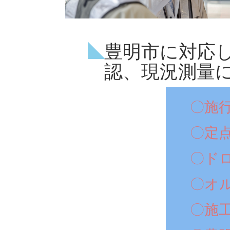
豊明市に対応
認、現況測量
〇施
〇定
〇ド
〇オ
〇施