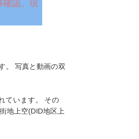
捗確認、現
す。 写真と動画の双
れています。 その
地上空(DID地区上