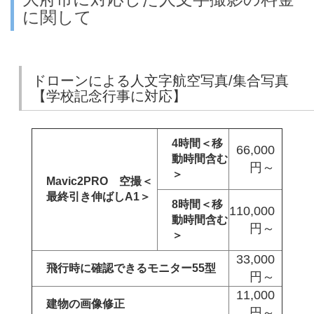
に関して
ドローンによる人文字航空写真/集合写真
【学校記念行事に対応】
4時間＜移
66,000
動時間含む
円～
＞
Mavic2PRO 空撮＜
最終引き伸ばしA1＞
8時間＜移
110,000
動時間含む
円～
＞
33,000
飛行時に確認できるモニター55型
円～
11,000
建物の画像修正
円～