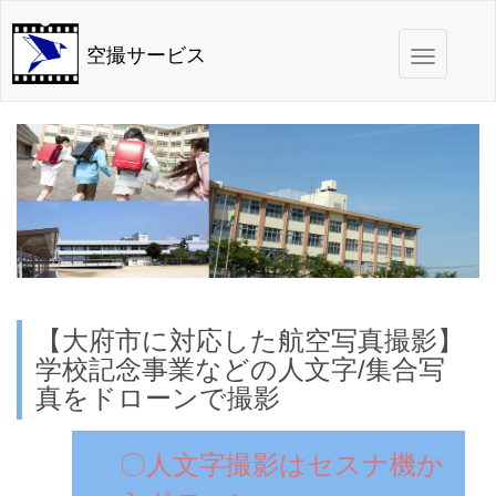
Toggle
空撮サービス
navigation
【大府市に対応した航空写真撮影】
学校記念事業などの人文字/集合写
真をドローンで撮影
〇人文字撮影はセスナ機か