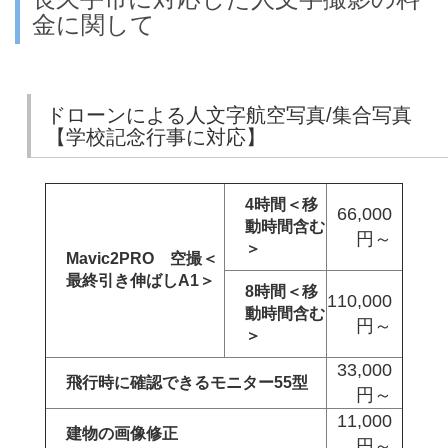
金に関して
ドローンによる人文字航空写真/集合写真
【学校記念行事に対応】
4時間＜移
66,000
動時間含む
円～
＞
Mavic2PRO 空撮＜
最終引き伸ばしA1＞
8時間＜移
110,000
動時間含む
円～
＞
33,000
飛行時に確認できるモニター55型
円～
11,000
建物の画像修正
円～