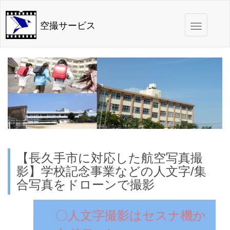
Toggle
空撮サービス
navigation
【長久手市に対応した航空写真撮
影】学校記念事業などの人文字/集
合写真をドローンで撮影
〇人文字撮影はセスナ機か