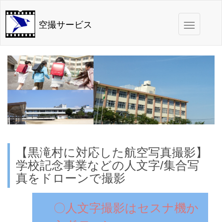
Toggle
空撮サービス
navigation
【黒滝村に対応した航空写真撮影】
学校記念事業などの人文字/集合写
真をドローンで撮影
〇人文字撮影はセスナ機か