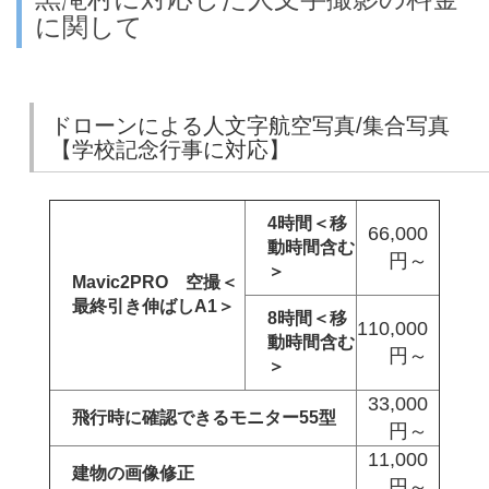
に関して
ドローンによる人文字航空写真/集合写真
【学校記念行事に対応】
4時間＜移
66,000
動時間含む
円～
＞
Mavic2PRO 空撮＜
最終引き伸ばしA1＞
8時間＜移
110,000
動時間含む
円～
＞
33,000
飛行時に確認できるモニター55型
円～
11,000
建物の画像修正
円～