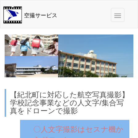
Toggle
空撮サービス
navigation
【紀北町に対応した航空写真撮影】
学校記念事業などの人文字/集合写
真をドローンで撮影
〇人文字撮影はセスナ機か