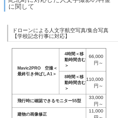
に関して
ドローンによる人文字航空写真/集合写真
【学校記念行事に対応】
4時間＜移
66,000
動時間含む
円～
＞
Mavic2PRO 空撮＜
最終引き伸ばしA1＞
8時間＜移
110,000
動時間含む
円～
＞
33,000
飛行時に確認できるモニター55型
円～
11,000
建物の画像修正
円～