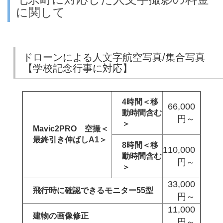
に関して
ドローンによる人文字航空写真/集合写真
【学校記念行事に対応】
4時間＜移
66,000
動時間含む
円～
＞
Mavic2PRO 空撮＜
最終引き伸ばしA1＞
8時間＜移
110,000
動時間含む
円～
＞
33,000
飛行時に確認できるモニター55型
円～
11,000
建物の画像修正
円～