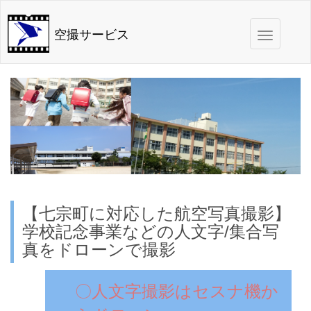
Toggle
空撮サービス
navigation
【七宗町に対応した航空写真撮影】
学校記念事業などの人文字/集合写
真をドローンで撮影
〇人文字撮影はセスナ機か