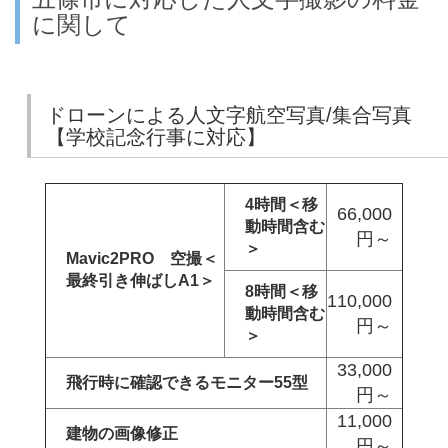
に関して
ドローンによる人文字航空写真/集合写真
【学校記念行事に対応】
4時間＜移
66,000
動時間含む
円～
＞
Mavic2PRO 空撮＜
最終引き伸ばしA1＞
8時間＜移
110,000
動時間含む
円～
＞
33,000
飛行時に確認できるモニター55型
円～
11,000
建物の画像修正
円～