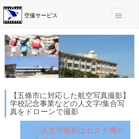
Toggle
空撮サービス
navigation
【五條市に対応した航空写真撮影】
学校記念事業などの人文字/集合写
真をドローンで撮影
〇人文字撮影はセスナ機か