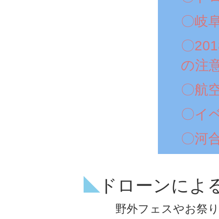
〇岐
〇20
の注
〇航
〇イ
〇河
ドローンによ
野外フェスやお祭り