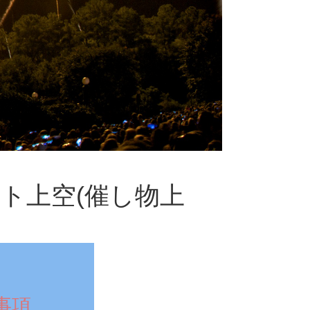
ト上空(催し物上
事項