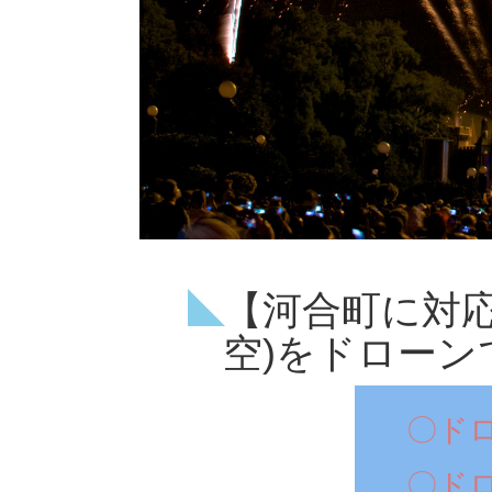
【河合町に対
空)をドローン
〇ド
〇ド