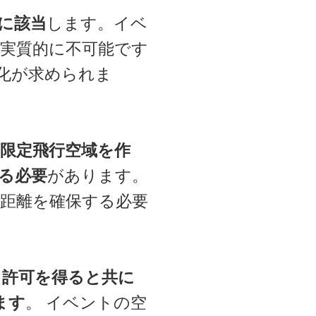
に該当
します。イベ
実質的に不可能です
化が求められま
限定飛行空域を作
る必要
があります。
距離を確保する必要
う許可を得ると共に
ます
。 イベントの空