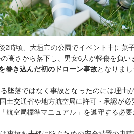
日の午後2時頃、大垣市の公園でイベント中に
ルの高さから落下し、男女6人が軽傷を負い
を巻き込んだ初のドローン事故
となりまし
る墜落ではなく事故となったのには理由が
国土交通省や地方航空局に許可・承認が必
「航空局標準マニュアル」を遵守する必要
は事故を未然に防ぐための安全措置の申請